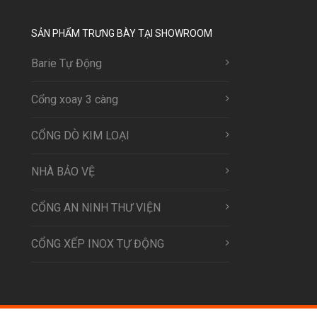
SẢN PHẨM TRƯNG BÀY TẠI SHOWROOM
Barie Tự Động
Cổng xoay 3 càng
CỔNG DÒ KIM LOẠI
NHÀ BẢO VỆ
CỔNG AN NINH THƯ VIỆN
CỔNG XẾP INOX TỰ ĐỘNG