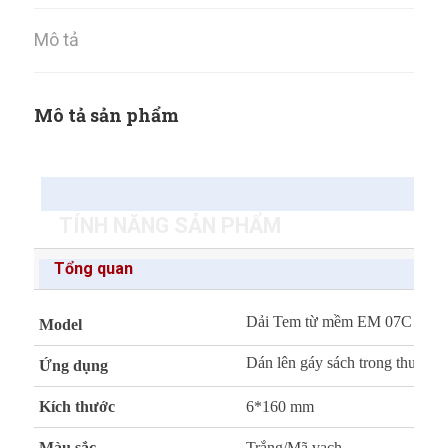
Mô tả
Mô tả sản phẩm
TÍNH NĂNG SẢN PHẨM
Tổng quan
Dải Tem từ mềm EM 07C
Model
Dán lên gáy sách trong thư việ
Ứng dụng
Kích thước
6*160 mm
Màu sắc
Trắng/Mã vạch