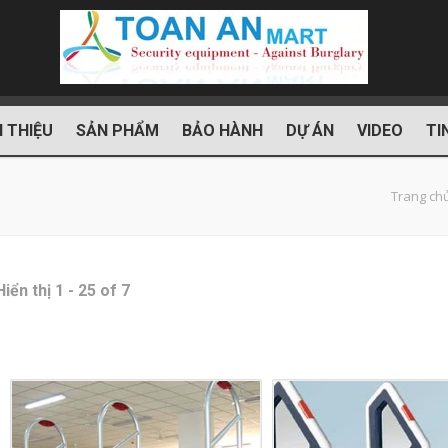
I THIỆU
SẢN PHẨM
BẢO HÀNH
DỰ ÁN
VIDEO
TI
Trang ch
Hiển thị 1 - 25 of 7