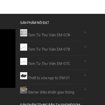
SẢN PHẨM NỔI BẬT
Tem Từ Thư Viện EM-07A
Tem Từ Thư Viện EM-07B
Tem Từ Thư Viện EM-07C
Thiết bị xóa nạp từ EM 01
Barrier điều khiển giao thông