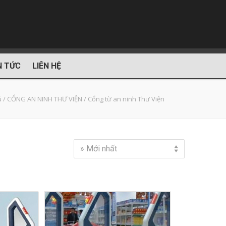
N TỨC
LIÊN HỆ
ủ
/
CỔNG AN NINH THƯ VIỆN
/
Cổng từ an ninh Thư Viện
» Mới nhất