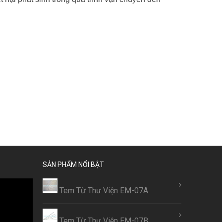
SẢN PHẨM NỔI BẬT
Tem Từ Thư Viện EM-07A
Tem Từ Thư Viện EM-07B