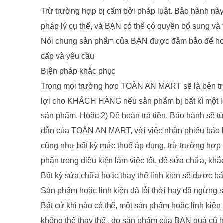
Trừ trường hợp bị cấm bởi pháp luật. Bảo hành 
pháp lý cụ thể, và BẠN có thể có quyền bổ sung và t
Nói chung sản phẩm của BẠN được đảm bảo để hoạt 
cấp và yêu cầu
Biện pháp khắc phục
Trong mọi trường hợp TOÀN AN MART sẽ là bên trun
lợi cho KHÁCH HÀNG nếu sản phẩm bị bất kì một lỗi
sản phẩm. Hoặc 2) Để hoàn trả tiền. Bảo hành sẽ t
dẫn của TOÀN AN MART, với việc nhận phiếu bảo hà
cũng như bất kỳ mức thuế áp dụng, trừ trường hợp 
phận trong điều kiện làm việc tốt, để sửa chữa, khắ
Bất kỳ sửa chữa hoặc thay thế linh kiện sẽ được bả
Sản phẩm hoặc linh kiện đã lỗi thời hay đã ngừng 
Bất cứ khi nào có thể, một sản phẩm hoặc linh kiện
không thể thay thế , do sản phẩm của BẠN quá cũ