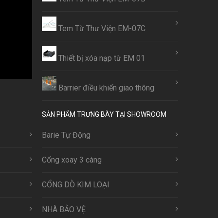
Tem Từ Thư Viện EM-07C
Thiết bị xóa nạp từ EM 01
Barrier điều khiển giao thông
SẢN PHẨM TRƯNG BÀY TẠI SHOWROOM
Barie Tự Động
Cổng xoay 3 càng
CỔNG DÒ KIM LOẠI
NHÀ BẢO VỆ