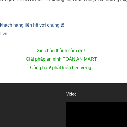
khách hàng liên hệ với chúng tôi:
n.vn
Xin chân thành cảm ơn!
Giải pháp an ninh TOÀN AN MART
Cùng bạn! phát triển bền vững
Video