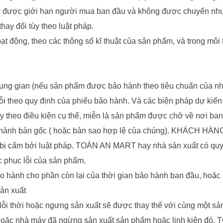
này được giới hạn người mua ban đầu và không được chuyển n
hay đổi tùy theo luật pháp.
động, theo các thông số kĩ thuật của sản phẩm, và trong môi 
g gian (nếu sản phẩm được bảo hành theo tiêu chuẩn của nhà s
 theo quy định của phiếu bảo hành. Và các biện pháp dự kiến là
ùy theo điều kiện cụ thể, miễn là sản phẩm được chở về nơi ba
nh bản gốc ( hoặc bản sao hợp lệ của chúng). KHÁCH HÀNG có 
bị cấm bởi luật pháp. TOÀN AN MART hay nhà sản xuất có quyền 
c phục lỗi của sản phẩm.
o hành cho phần còn lại của thời gian bảo hành ban đầu, hoặc b
sản xuất
 lỗi thời hoặc ngưng sản xuất sẽ được thay thế với cùng một s
 hoặc nhà máy đã ngừng sản xuất sản phẩm hoặc linh kiện đó.