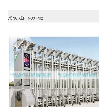
CỔNG XẾP INOX P02