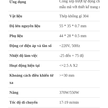
Cổng xếp trượt tự động cho cơ 
Ứng dụng
mẫu mã với thiết kế trang nhã s
Vật liệu
Thép không gỉ 304
Độ lớn nguyên liệu
55 * 35 * 0.7 mm
Phụ liệu
44 * 28 * 0.5 mm
Động cơ điện áp và tần số
~220V, 50Hz
Nhiệt độ làm việc
-25 đến + 75 độ
Hoạt động hiện tại
<=2.5 A X2
Khoảng cách điều khiển từ
>=30 mm
xa
Năng
370W/550W
Tốc độ di chuyển
17-19 m/min